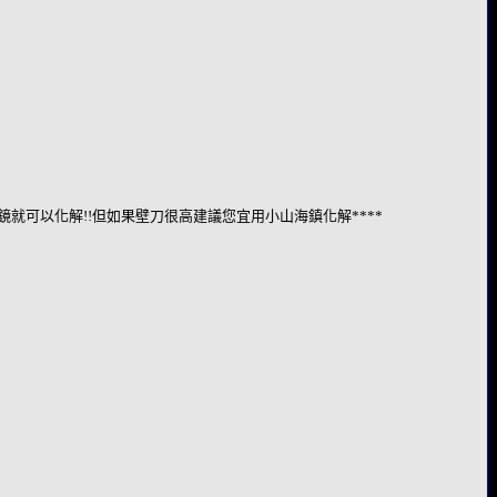
就可以化解!!但如果壁刀很高建議您宜用小山海鎮化解****