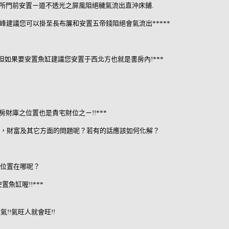
在廁所門前安置ㄧ道不透光之屏風阻絕穢氣流出直沖床鋪.
峰建議您可以掛至長布簾和安置五帝錢阻絕會氣流出*****
!但如果要安置魚缸建議您安置于西北方也就是書房內!***
房財庫之位置也是貴宅財位之ㄧ!!***
，財富及其它方面的問題呢？若有的話應該如何化解？
位置在哪呢？
魚缸喔!!***
!!氣旺人就會旺!!