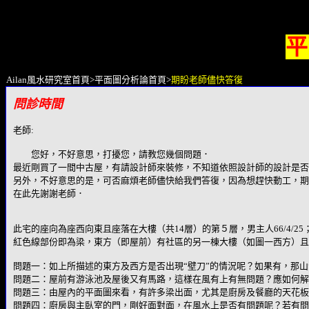
平
Ailan風水研究室首頁
>
平面圖分析論首頁
>
期盼老師儘快答復
問診時間
老師:
您好，不好意思，打擾您，請教您幾個問題．
最近剛買了一間中古屋，有請設計師來裝修，不知道依照設計師的設計是否
另外，不好意思的是，可否麻煩老師儘快給我們答復，因為想趕快動工，期
在此先謝謝老師．
此宅的座向為座西向東且座落在大樓（共14層）的第５層，男主人66/4/25；女
紅色線部份即為梁，東方（即屋前）有社區的另一棟大樓（如圖一西方）且
問題一：如上所描述的東方及西方是否出現“壁刀”的情況呢？如果有，那
問題二：屋前有游泳池及屋後又有馬路，這樣在風有上有無問題？應如何解
問題三：由屋內的平面圖來看，有許多梁出面，尤其是廚房及餐廳的天花板
問題四：廚房與主臥室的門，剛好面對面，在風水上是否有問題呢？若有問