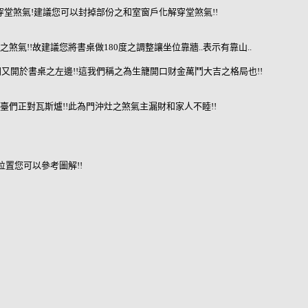
穿堂煞氣!建議您可以封掉部份之和室窗戶化解穿堂煞氣!!
人之煞氣!!故建議您將書桌做180度之調整讓坐位靠牆..表示有靠山..
門又開於書桌之左邊!!這我們稱之為生籠開口财金萬鬥大吉之格局也!!
陽臺們正對瓦斯爐!!此為門沖灶之煞氣主漏財和家人不睦!!
置您可以參考圖解!!