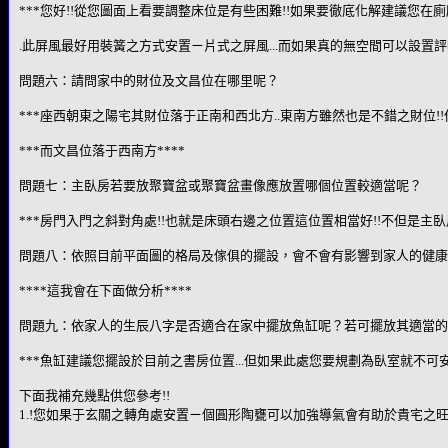
***您好!!從您圖面上看要調整床位是有些困難!!如果要徹底化解建議您
.此屏風最好用裝簧之方式安置ㄧ片式之屏風...而如果真的無空間可以設置評
問題六：請問家中的財位及文昌位在哪里呢？
***座西朝東之陽宅其財位落于正南和西北方..東南方雖然也是不錯之財位!
***而文昌位落于西南方****
問題七：主臥房若要放聚寶盆或聚寶盆畫像應放置哪個位置較適當呢？
***房門入門之斜對角處!!也就是床頭右邊之位置這位置相當好!!不但是主臥
問題八：依照目前平面圖的格局及傢俱的擺設，會不會有影響到家人的健康
****這我會在下面做分析****
問題九：依家人的生辰八字是否適合在家中擺放魚缸呢？若可擺放其適當的
***魚缸建議您擺設於目前之書房位置...但如果此處您要規劃為臥室就不可安置
下面我補充幾點供您參考!!
1.!您如果于玄關之轉角處安置ㄧ個圓形陶甕可以加強導氣會有助於貴宅之旺氣