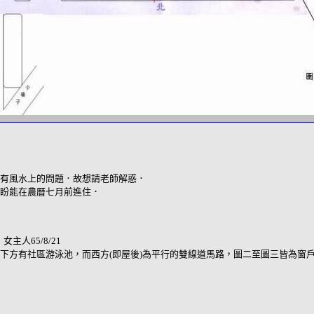
有風水上的問題．故想請老師解惑．
盼能在農曆七月前進住．
主人65/8/21
下方有社區游泳池，而西方(即屋後)為平行的雙線道馬路，圖二至圖三皆為窗