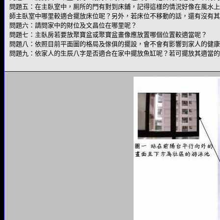
問題五：在主臥室中，厠所的門有對到床鋪，記得這樣的情況好像在風水上
師主臥室中哪里較適合擺放床位呢？另外，若床位不移動的話，還有沒有其
問題六：請問家中的財位及文昌位在哪里呢？
問題七：主臥房若要放聚寶盆或聚寶盆畫像應放置哪個位置較適當呢？
問題八：依照目前平面圖的格局及傢俱的擺設，會不會有影響到家人的健康
問題九：依家人的生辰八字是否適合在家中擺放魚缸呢？若可擺放其適當的