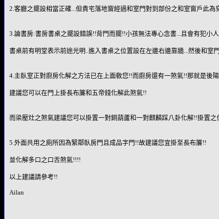
2.客廳之擺設相當正確...但貴宅落地窗經過和室門對到部份之和室窗戶此為
3.論書房:書房書桌之擺設錯誤!!背門而擺!!小孩無法專心念書...且會有犯小
書桌前有明堂表示前途光明..進入書桌之位置設在左邊右邊靠牆...然後和室
4.主臥室正對廚房化解之方法已在上面敎您!!而廚房還有一煞氣!!那就是後
建議您可以在門上掛長布簾和五帝錢化解此煞氣!!
而梁壓灶之煞氣建議您可以掛置一對銅葫蘆和一對麒麟踩八卦化解!!掛置之位
5.外面共用之廁所因為緊鄰臥房門且成品字門!!故建議您宜掛至長布簾!!
並化解多口之口舌煞氣!!!!
以上建議請參考!!
Ailan