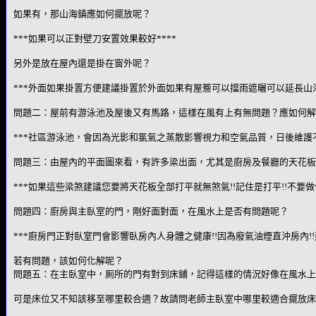
如果有，那山海鎮應如何擺放呢？
***如果可以正對壁刀安置效果較好****
另外是放在屋內還是掛在窗外呢？
***外面如果掛置方便建議掛置於外面如果有屋簷可以擋雨遮曬可以延長山海鎮
問題二：屋前有游泳池及屋後又有馬路，這樣在風有上有無問題？應如何解
***社區游泳池，會因為光影和氯氣之蒸散影響視力和空氣品質，日後維護不
問題三：由屋內的平面圖來看，有許多梁出面，尤其是廚房及餐廳的天花板
***如果這些梁煞建議您要將天花板全部打平就無煞氣!!記住是打平!!不要做
問題四：廚房與主臥室的門，剛好面對面，在風水上是否有問題呢？
***廚房門正對臥室門會影響臥房內人身體之健康!!因為廢氣油煙直沖房內!!
若有問題，該如何化解呢？
問題五：在主臥室中，厠所的門有對到床鋪，記得這樣的情況好像在風水上
可是床位又不知該移至哪里較合適？故請問老師主臥室中哪里較適合擺放床