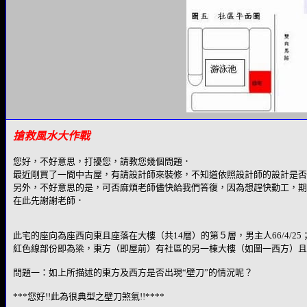
搶救風水大作戰
您好，不好意思，打擾您，請教您幾個問題．
最近剛買了一間中古屋，有請設計師來裝修，不知道依照設計師的設計是否
另外，不好意思的是，可否麻煩老師儘快給我們答復，因為想趕快動工，期
在此先謝謝老師．
此宅的座向為座西向東且座落在大樓（共14層）的第５層，男主人66/4/25；女
紅色線部份即為梁，東方（即屋前）有社區的另一棟大樓（如圖一西方）且
問題一：如上所描述的東方及西方是否出現“壁刀”的情況呢？
***您好!!此為很典型之壁刀煞氣!!****