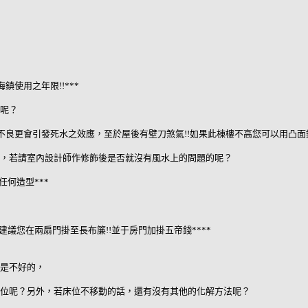
使用之年限!!***
呢？
良更會引發死水之效應，至於屋後有壁刀煞氣!!如果此棟樓不高您可以用凸面鏡
，若請室內設計師作修飾後是否就沒有風水上的問題的呢？
任何造型***
建議您在兩扇門掛至長布簾!!並于房門加掛五帝錢****
是不好的，
位呢？另外，若床位不移動的話，還有沒有其他的化解方法呢？