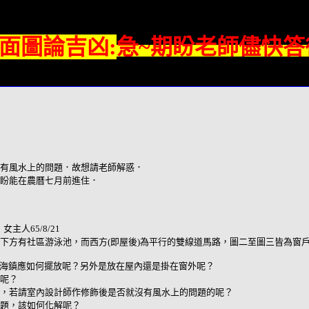
面圖論吉凶:
急~期盼老師儘快答
有風水上的問題．故想請老師解惑．
盼能在農曆七月前進住．
主人65/8/21
下方有社區游泳池，而西方(即屋後)為平行的雙線道馬路，圖二至圖三皆為窗
山海鎮應如何擺放呢？另外是放在屋內還是掛在窗外呢？
呢？
，若請室內設計師作修飾後是否就沒有風水上的問題的呢？
題，該如何化解呢？