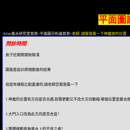
平面圖
Ailan風水研究室首頁
>
平面圖分析論首頁
>
老師..請幫我看一下神龕放的位置
問診時間
房子近期將開始裝潢
圖面是設計師規劃後的結果
但是有幾點比較憂慮的,請老師您幫我看一下
1.神龕的位置和方向是否合適,若需更動又不改大方向動線,哪個位置是最合
2.大門入口改為此方向是否合宜?
3.整體規劃有無風水上的不良之處?