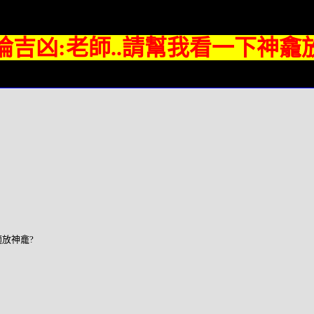
論吉凶:老師..請幫我看一下神龕
適放神龕?