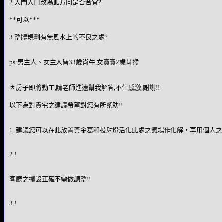
2.大門入口改為此方向是否合宜?
**可以***
3.整體規劃有無風水上的不良之處?
ps:男主人、女主人皆33歲肖牛,女寶寶2歲肖猴
因房子即將動工,請老師進速幫我解答,不生感激,謝謝!!
以下為對貴宅之建議希望對您有所幫助!!
1. 建議您可以在此放置黃金葛和投射燈活化此處之氣場作化解，再用個人
2.!
客廳之擺設正確不需做調整!!
3.!