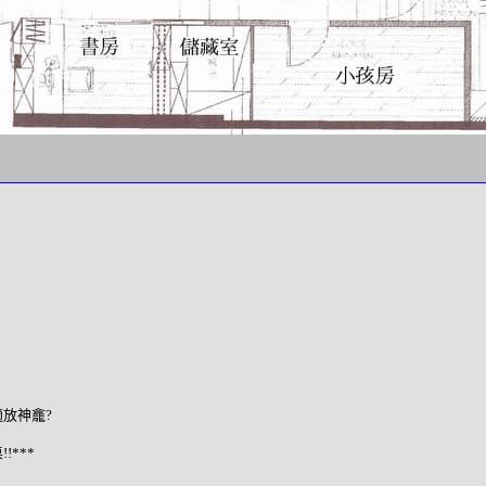
適放神龕?
***