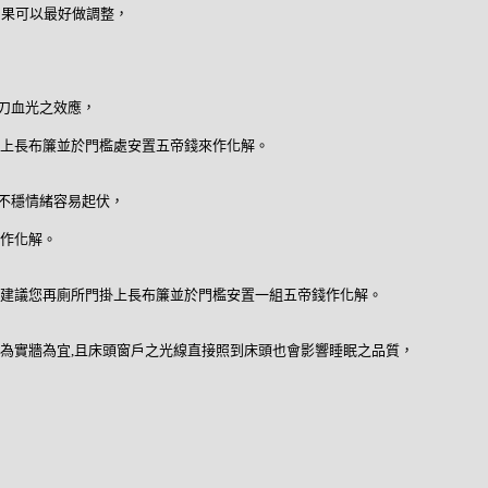
如果可以最好做調整，
刀血光之效應，
上長布簾並於門檻處安置五帝錢來作化解。
之不穩情緒容易起伏，
作化解。
建議您再廁所門掛上長布簾並於門檻安置一組五帝錢作化解。
為實牆為宜,且床頭窗戶之光線直接照到床頭也會影響睡眠之品質，