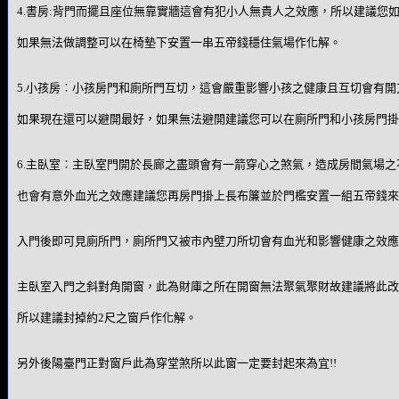
4.書房:背門而擺且座位無靠實牆這會有犯小人無貴人之效應，所以建議您
如果無法做調整可以在椅墊下安置一串五帝錢穩住氣場作化解。
5.小孩房︰小孩房門和廁所門互切，這會嚴重影響小孩之健康且互切會有開
如果現在還可以避開最好，如果無法避開建議您可以在廁所門和小孩房門掛
6.主臥室︰主臥室門開於長廊之盡頭會有一箭穿心之煞氣，造成房間氣場
也會有意外血光之效應建議您再房門掛上長布簾並於門檻安置一組五帝錢來
入門後即可見廁所門，廁所門又被市內壁刀所切會有血光和影響健康之效應
主臥室入門之斜對角開窗，此為財庫之所在開窗無法聚氣聚財故建議將此改
所以建議封掉約2尺之窗戶作化解。
另外後陽臺門正對窗戶此為穿堂煞所以此窗一定要封起來為宜!!