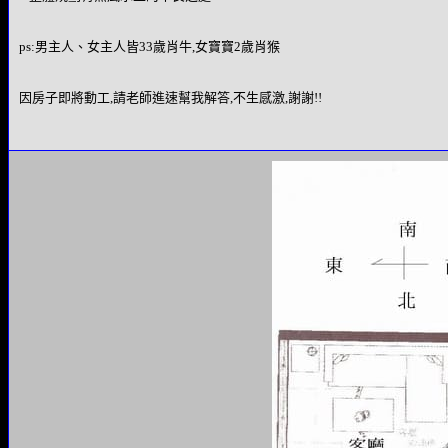
ps:男主人、女主人皆33歲肖牛,女寶寶2歲肖猴
因房子即將動工,請老師進速幫我解答,不生感激,謝謝!!