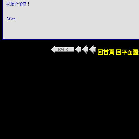
祝順心愉快！
Ailan
回首頁
回平面圖