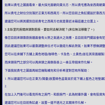
如果以貴宅之圖面看來，最大採光面朝向東北方，所以貴宅應為坐西南朝
所以貴宅之財位分別落於正東方和西南方，所以您目前之魚缸擺設於靠西
建議您可以將其擺到目前貴宅之西南方也就是靠近冰箱這邊之位置上。
3.主臥室的房間床頭對廚房，要如何去解決呢？(床位無法移動了。)
像您目前床頭靠廚房牆面會有火煞之氣過大之效應，且目前背門擺設會有
因此建議您如果可以最靠調整床位才可以徹底化解此煞氣，如果不想做調
您可以在床鋪下方鋪上黃色地毯(咖啡色、卡及色、土黃色)並在其背面縫製
而床頭背門之部分可以再床頭之兩側各掛上一串五帝錢來作化解。
下面我就貴宅之圖面再給您幾點補充和分析希望對您有所幫助︰
1. 所以建議您可以在正東方(陽臺)放置綠色盆栽並於底下鋪上藍色之地墊
2.
在加上入門後可以看見所有之房門、和廚房門，此為財庫外露，會有投資
建議您可以在目前魚缸處，設置一道不透光之玄關來作化解。