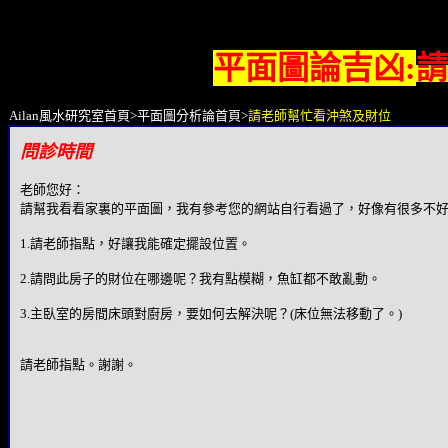
平面圖論吉凶:
請
Ailan風水研究室首頁
>
平面圖分析論首頁
>
請老師幫忙看沖煞及財位
問診時間
老師您好：
請幫我看看家裏的平面圖，我有參考您的網站自行看過了，好像有很多不
1.請老師指點，好讓我能確定擺設位置。
2.請問此房子的財位在哪邊呢？我有點模糊，魚缸都不敢亂動。
3.主臥室的房間床頭對廚房，要如何去解決呢？(床位無法移動了。)
請老師指點。謝謝。