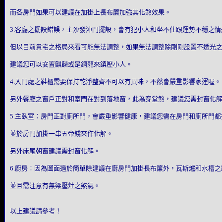
而各房門如果可以建議在加掛上長布簾加強其化煞效果。
3.客廳之擺設錯誤，主沙發沖門擺設，會有犯小人和坐不住跟運勢不穩之
但以目前貴宅之格局來看可能無法調整，如果無法調整除剛剛設置不透光
建議您可以安置麒麟或是銅龍來鎮壓小人。
4.入門處之鞋櫃需要保持乾淨整齊不可以有異味，不然會嚴重影響家運喔。
另外餐廳之窗戶正對和室門在對到落地窗，此為穿堂煞，建議您需封窗化
5.主臥室︰房門正對廁所門，會嚴重影響健康，建議您需在房門和廁所門
並於房門加掛一串五帝錢來作化解。
另外床尾朝窗建議需封窗化解。
6.廚房︰因為圖面過於簡單除建議在廚房門加掛長布簾外，瓦斯爐和水槽
並且需注意有無梁壓灶之煞氣。
以上建議請參考！