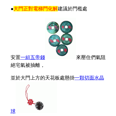
●
大門正對電梯門化解
建議於門檻處
安置
一組五帝錢
來壓住們氣阻
絕宅氣被抽離，
並於大門上方的天花板處懸掛
一顆切面水晶
球