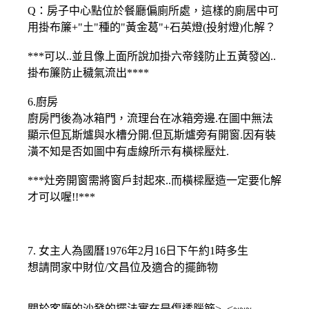
Q：房子中心點位於餐廳偏廁所處，這樣的廁居中可
用掛布簾+"土"種的"黃金葛"+石英燈(投射燈)化解？
***可以..並且像上面所說加掛六帝錢防止五黃發凶..
掛布簾防止穢氣流出****
6.廚房
廚房門後為冰箱門，流理台在冰箱旁邊.在圖中無法
顯示但瓦斯爐與水槽分開.但瓦斯爐旁有開窗.因有裝
潢不知是否如圖中有虛線所示有橫樑壓灶.
***灶旁開窗需將窗戶封起來..而橫樑壓造一定要化解
才可以喔!!***
7. 女主人為國曆1976年2月16日下午約1時多生
想請問家中財位/文昌位及適合的擺飾物
關於客廳的沙發的擺法實在是傷透腦筋>_<~~~