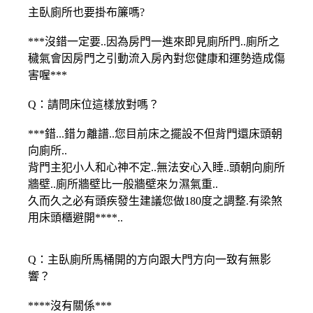
主臥廁所也要掛布簾嗎?
***沒錯一定要..因為房門一進來即見廁所門..廁所之
穢氣會因房門之引動流入房內對您健康和運勢造成傷
害喔***
Q：請問床位這樣放對嗎？
***錯...錯ㄉ離譜..您目前床之擺設不但背門還床頭朝
向廁所..
背門主犯小人和心神不定..無法安心入睡..頭朝向廁所
牆壁..廁所牆壁比一般牆壁來ㄉ濕氣重..
久而久之必有頭疾發生建議您做180度之調整.有梁煞
用床頭櫃避開****..
Q：主臥廁所馬桶開的方向跟大門方向一致有無影
響？
****沒有關係***