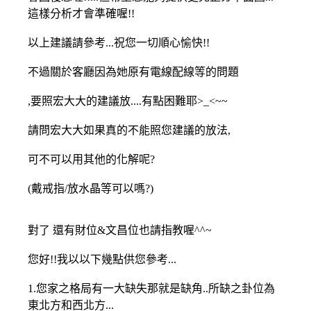
這樣分析才會準確喔!!
以上建議請參考...祝您一切順心愉快!!
不過關於客廳因為她原有電線配線等的問題
,要照宏大大的建議放....有點困難耶>_<~~
請問宏大大如果真的不能照您建議的放法,
可不可以用其他的化解呢?
(戴戒指/放水晶等可以嗎?)
對了 還有財位&文昌位也請指教喔^^~
您好!!我以以下幾點供您參考...
1.您家之格局有一大缺失那就是缺角..所缺之卦位為
東北方和西北方...