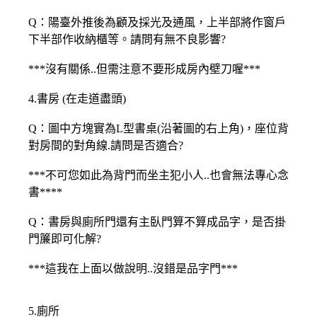
Q：陽臺外推後為顧及採光及通風，上半部將作窗戶
下半部作收納櫃等。請問有無不良影響?
***沒有關係..但需注意不要形成房內壁刀喔***
4.書房 (在走道盡頭)
Q：圖中方塊實為L型書桌(沿著圖的右上角)，座位背
對房間的對角線.請問是否適合?
***不可您如此為背門而坐主犯小人..也會無法專心念
書****
Q：書房與廁所門還有主臥門算不算成品字，是否掛
門簾即可化解?
***這我在上面以做說明..沒錯是品字門***
5.廁所