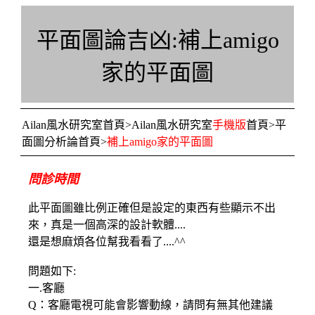
平面圖論吉凶:補上amigo
家的平面圖
Ailan風水研究室首頁
>
Ailan風水研究室
手機版
首頁
>
平
面圖分析論首頁
>
補上amigo家的平面圖
問診時間
此平面圖雖比例正確但是設定的東西有些顯示不出
來，真是一個高深的設計軟體....
還是想麻煩各位幫我看看了....^^
問題如下:
一.客廳
Q：客廳電視可能會影響動線，請問有無其他建議