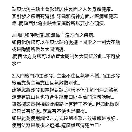
缺東北角主缺土會影響居住裏面之人ㄉ身體健康..
其引發之疾病有胃腸..牙齒和精神方面之疾病如健忘
症..而缺西北角主缺金又屬幹所以要小心頭疾.
.血壓..和呼吸道..和流鼻血這方面之疾病...
如何化解您可以在東北缺角處擺上圓形之土制大花瓶
或是陶瓷所做ㄉ大圓酒甕.
.而西北方為您可以放置金屬制ㄉ大圓缸於此...不可放
水**
2.入門後門沖主沙發...主坐不住且氣場不穩..而主沙發
後無靠背主無靠山且氣散散財也..
建議您將沙發和電視對調..這樣不但化解門沖之煞氣
還能有靠山且也符合生龍開口財金萬鬥這句話喔...
雖然擺設電視機於此線路上有若干不便...但如此做對
您只會有好處..就算有不便也是值得..
如果能夠使用調整之方式達到畫煞之效果那是最好..
使用法器是最後之選擇..這麼說您清楚ㄌㄇ?