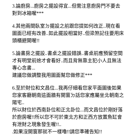
3.論廚房...廚房之擺設得宜...但需注意廚房門不要去
對到冰箱喔***
4.其他兩間臥室ㄉ擺設之前跟您提如何改正..現在看
圖面已經有改善..如此擺設相當好..但梁煞記住要用床
頭櫃避開喔!!
5.論書房之擺設..書桌之擺設錯誤..書桌前應預留空間
才有明堂前途才會看好..而且背無靠主犯小人且無法
專心念書...
建議您做調整我用圖面幫您做修正***
6.至於財位和文昌位...我再仔細看您家平面圖後如果
您家客廳朝南這面牆有開窗ㄉ話您家應屬坐北朝南之
陽宅..
所以財位於西南卦位和正北卦位...而文昌位於剛好落
於廚房喔!!所以您不可於東北方和正西方放置魚缸會
有泄財之現象發生喔!!..
.如果沒開窗那就不一樣嚕!!請您準確告知!!