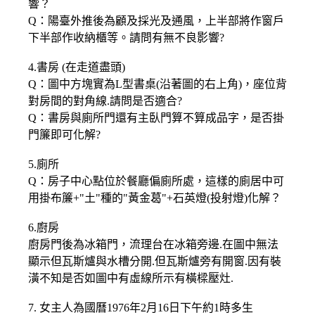
響？
Q：陽臺外推後為顧及採光及通風，上半部將作窗戶
下半部作收納櫃等。請問有無不良影響?
4.書房 (在走道盡頭)
Q：圖中方塊實為L型書桌(沿著圖的右上角)，座位背
對房間的對角線.請問是否適合?
Q：書房與廁所門還有主臥門算不算成品字，是否掛
門簾即可化解?
5.廁所
Q：房子中心點位於餐廳偏廁所處，這樣的廁居中可
用掛布簾+"土"種的"黃金葛"+石英燈(投射燈)化解？
6.廚房
廚房門後為冰箱門，流理台在冰箱旁邊.在圖中無法
顯示但瓦斯爐與水槽分開.但瓦斯爐旁有開窗.因有裝
潢不知是否如圖中有虛線所示有橫樑壓灶.
7. 女主人為國曆1976年2月16日下午約1時多生