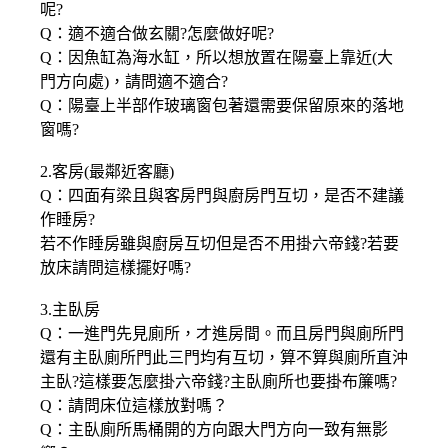
呢?
Q：適不適合做玄關?怎麼做好呢?
Q：因魚缸為海水缸，所以想放置在陽臺上靠近(大
門方向處)，請問適不適合?
Q：陽臺上半部作玻璃窗包著還需要保留原來的落地
窗嗎?
2.客房(最鄰近客廳)
Q：四面有梁且與客房門與廚房門互切，是否不建議
作睡房?
若不作睡房雖與廚房互切但是否不用掛六帝錢?若要
放床請問這樣擺好嗎?
3.主臥房
Q：一進門先見廁所，才進房間。而且房門與廁所門
還有主臥廁所門此三門均有互切，算不算與廁所直沖
主臥?這樣要怎麼掛六帝錢?主臥廁所也要掛布簾嗎?
Q：請問床位這樣放對嗎？
Q：主臥廁所馬桶開的方向跟大門方向一致有無影