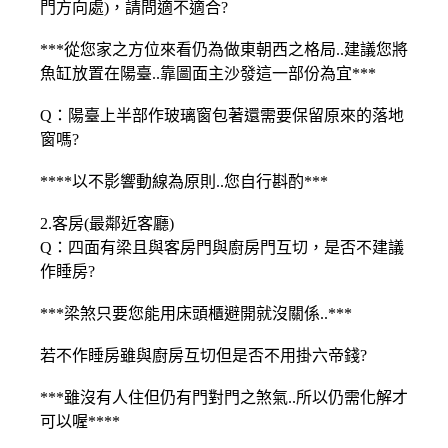
門方向處)，請問適不適合?
***從您家之方位來看仍為做東朝西之格局..建議您將
魚缸放置在陽臺..靠圖面主沙發這一部份為宜***
Q：陽臺上半部作玻璃窗包著還需要保留原來的落地
窗嗎?
****以不影響動線為原則..您自行斟酌***
2.客房(最鄰近客廳)
Q：四面有梁且與客房門與廚房門互切，是否不建議
作睡房?
***梁煞只要您能用床頭櫃避開就沒關係..***
若不作睡房雖與廚房互切但是否不用掛六帝錢?
***雖沒有人住但仍有門對門之煞氣..所以仍需化解才
可以喔****