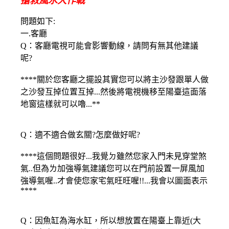
搶救風水大作戰
問題如下:
一.客廳
Q：客廳電視可能會影響動線，請問有無其他建議
呢?
****關於您客廳之擺設其實您可以將主沙發跟單人做
之沙發互掉位置互掉...然後將電視機移至陽臺這面落
地窗這樣就可以嚕...**
Q：適不適合做玄關?怎麼做好呢?
****這個問題很好...我覺ㄉ雖然您家入門未見穿堂煞
氣..但為ㄌ加強導氣建議您可以在門前設置一屏風加
強導氣喔..才會使您家宅氣旺旺喔!!...我會以圖面表示
****
Q：因魚缸為海水缸，所以想放置在陽臺上靠近(大