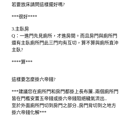
若要放床請問這樣擺好嗎?
***很好****
3.主臥房
Q：一進門先見廁所，才進房間。而且房門與廁所門
還有主臥廁所門此三門均有互切，算不算與廁所直沖
主臥?
****算***
這樣要怎麼掛六帝錢?
***建議您在廁所門和房門都掛上長布簾..兩個廁所門
皆在門檻安置五帝錢或掛六帝錢阻絕穢氣流出..
至於外面廁所門切到房門之部分..房門背切到之地方
掛六帝錢化解***