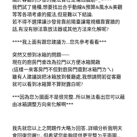
我們試了幾種,想要找出合乎動線&預算&風水&美觀
等等各項考慮的擺法,但是難以下結論.
若不得不選擇讓沙發背靠前陽臺讓電視櫃靠實牆的
話,有沒有辦法靠放法器或其他方法來化解呢?
****我上面有跟您建議ㄌ...您先參考看看***
突然又想到冰箱的問題~~~
現在的廚房門會改為拉門以方便冰箱開啟
(這樣一來客房門不但對廚房門還對冰箱門ㄌㄟ)
雖有人建議說把冰箱放到餐廳處,我想請問若從客廳
就可以看到冰箱算不算財露白呢?
***因為您ㄉ圖面不是很完整..所以無法看出您可以藉
由冰箱調整方向來化解啊***
我先就您以上之問題作大略ㄉ回答..詳細分析我明天
會回復您喔!!...但希望您能夠提供更完整ㄉ平面圖...