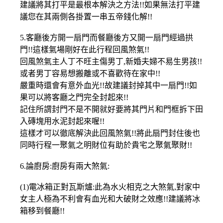
建議將其打平是最根本解決之方法!!如果無法打平建
議您在其兩側各掛置一串五帝錢化解!!
5.客廳後方開一扇門而餐廳後方又開一扇門經過拱
門!!這樣氣場剛好在此行程回風煞氣!!
回風煞氣主人丁不旺主傷男丁,新婚夫婦不易生男孩!!
或者男丁容易想搬離或不喜歡待在家中!!
嚴重時還會有意外血光!!故建議封掉其中一扇門!!如
果可以將客廳之門完全封起來!!
記住所謂封門不是不開就好要將其門片和門框拆下田
入磚塊用水泥封起來喔!!
這樣才可以徹底解決此回風煞氣!!將此扇門封住後也
同時行程一聚氣之明財位有助於貴宅之聚氣聚財!!
6.論廚房:廚房有兩大煞氣:
(1)電冰箱正對瓦斯爐:此為水火相克之大煞氣,對家中
女主人極為不利會有血光和大破財之效應!!建議將冰
箱移到餐廳!!