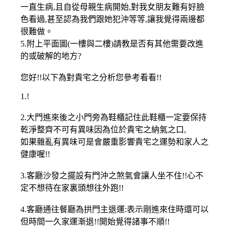
一直生病,且自從母親生病開始,對我女朋友難有好臉
色看過,甚至認為我們跟她犯沖等等,讓我覺得兩邊都
很難做。
5.附上平面圖(一樓與二樓)請教是否有其他需要改進
的或破解的地方?
您好!!以下為對貴宅之分析您參考看看!!
1.!
2.大門進來後之小門旁為鞋櫃記住此鞋櫃一定要保持
乾淨整齊不可有異味因為位於貴宅之納氣之口,
如果雜亂有異味可是會嚴重影響貴宅之運勢和家人之
健康喔!!
3.客廳沙發之擺設有門沖之煞氣會讓人坐不住!!心不
定不想待在家裏頭想往外跑!!
4.客廳通往餐廳為拱門主退運:表示剛進來住時還可以
但時間一久家運漸退!!開始覺得諸事不順!!