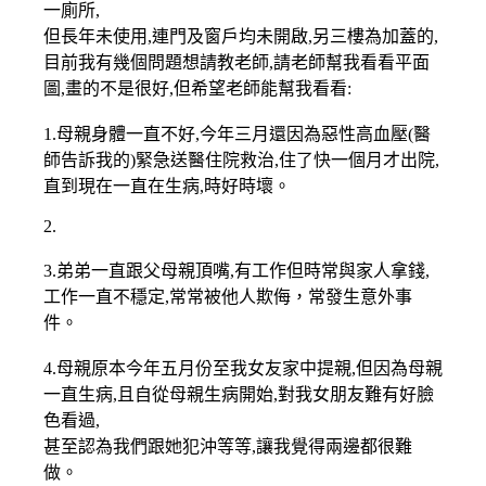
一廁所,
但長年未使用,連門及窗戶均未開啟,另三樓為加蓋的,
目前我有幾個問題想請教老師,請老師幫我看看平面
圖,畫的不是很好,但希望老師能幫我看看:
1.母親身體一直不好,今年三月還因為惡性高血壓(醫
師告訴我的)緊急送醫住院救治,住了快一個月才出院,
直到現在一直在生病,時好時壞。
2.
3.弟弟一直跟父母親頂嘴,有工作但時常與家人拿錢,
工作一直不穩定,常常被他人欺侮，常發生意外事
件。
4.母親原本今年五月份至我女友家中提親,但因為母親
一直生病,且自從母親生病開始,對我女朋友難有好臉
色看過,
甚至認為我們跟她犯沖等等,讓我覺得兩邊都很難
做。