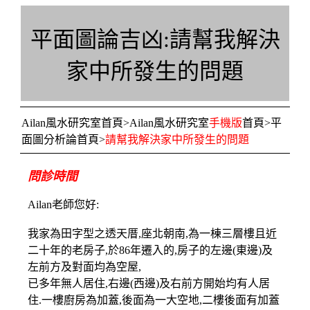
平面圖論吉凶:請幫我解決
家中所發生的問題
Ailan風水研究室首頁
>
Ailan風水研究室
手機版
首頁
>
平
面圖分析論首頁
>
請幫我解決家中所發生的問題
問診時間
Ailan老師您好:
我家為田字型之透天厝,座北朝南,為一棟三層樓且近
二十年的老房子,於86年遷入的,房子的左邊(東邊)及
左前方及對面均為空屋,
已多年無人居住,右邊(西邊)及右前方開始均有人居
住.一樓廚房為加蓋,後面為一大空地,二樓後面有加蓋