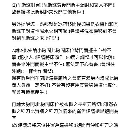
(2)瓦斯爐對窗!!瓦斯爐背後開窗主漏財和家人不睦!!
故建議將此窗封起來改開其他窗戶!!
另外提醒您一點那就是冰箱移開後如果洗衣機也和瓦
斯爐正對這也屬水火相可喔!!建議將洗衣機移到不會
對到瓦斯爐之處!!切記!!
7.論2樓:先論小房間此房間床位背門而擺主心神不
寧!!犯小人!!建議將床頭作180度之調整才可以化解!!
而書桌沖門而擺主坐不住!!無法定下心看書!!會想往
外跑!!一樣需作調整!!
還有窗戶開在廁所這邊廁所之會氣直灌房內造成此房
間人身體一定不好!!不管有沒有用其管線通道化糞池
就會有穢氣產生!!
再論大房間:此房間床位被衣櫃之長壁刀所切!!雖然衣
櫃之壁刀比實牆之壁刀煞氣來的弱但建議還是避開為
宜
!故建議您將床位往窗戶這邊移!!避開門沖和壁刀之煞