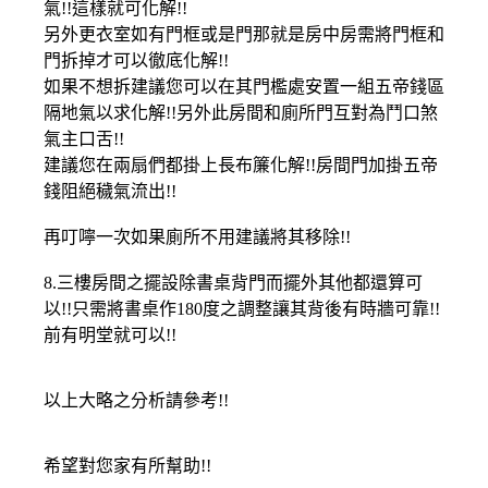
氣!!這樣就可化解!!
另外更衣室如有門框或是門那就是房中房需將門框和
門拆掉才可以徹底化解!!
如果不想拆建議您可以在其門檻處安置一組五帝錢區
隔地氣以求化解!!另外此房間和廁所門互對為鬥口煞
氣主口舌!!
建議您在兩扇們都掛上長布簾化解!!房間門加掛五帝
錢阻絕穢氣流出!!
再叮嚀一次如果廁所不用建議將其移除!!
8.三樓房間之擺設除書桌背門而擺外其他都還算可
以!!只需將書桌作180度之調整讓其背後有時牆可靠!!
前有明堂就可以!!
以上大略之分析請參考!!
希望對您家有所幫助!!