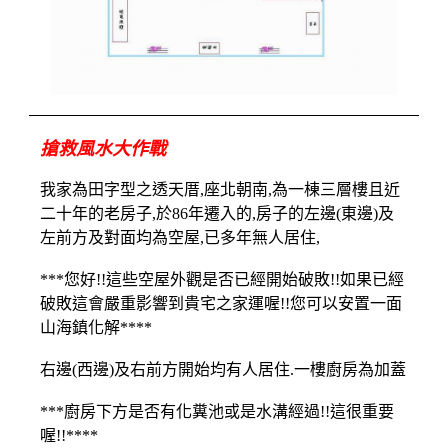
搶救風水大作戰
我家為田字型之透天厝,座北朝南,為一棟三層樓且近
二十年的老房子,於86年遷入的,房子的左邊(東邊)及
左前方及對面均為空屋,已多年無人居住,
***您好!!這些空屋外觀是否已經開始破敗!!如果已經
破敗這會嚴重影響到貴宅之家運喔!!您可以安置一面
山海鎮化解****
右邊(西邊)及右前方開始均有人居住.一樓廚房為加蓋
***廚房下方是否有化糞池或是水溝經過!!這很重要
喔!!****