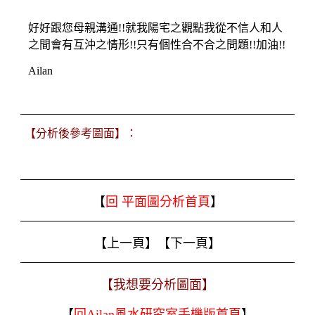
好好跟您母親溝通!!就我陽宅之觀點我從不信人和人
之間會有互沖之情形!!只有個性合不合之問題!!加油!!
Ailan
【分析後參考圖面】：
【
回 平面圖分析首頁
】
【
上一頁
】【
下一頁
】
【
我想要分析圖面
】
【
回Ailan風水研究室手機版首頁
】