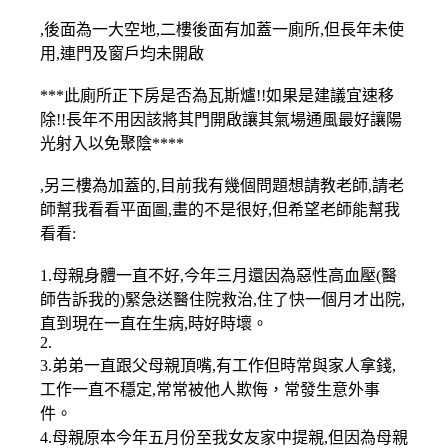
,後面為一大空地,二樓後面有加蓋一廁所,但長年未使
用,連門及窗戶均未開啟
***此廁所正下房是否為瓦斯爐!!如果是建議宜速移
除!!長年不用因該將其門開啟讓其氣場通風最好讓陽
光射入以免聚陰****
,另三樓為加蓋的,目前我有幾個問題想請教老師,請老
師幫我看看平面圖,畫的不是很好,但希望老師能幫我
看看:
1.母親身體一直不好,今年三月還因為惡性高血壓(醫
師告訴我的)緊急送醫住院救治,住了快一個月才出院,
直到現在一直在生病,時好時壞。
2.
3.弟弟一直跟父母親頂嘴,有工作但時常與家人拿錢,
工作一直不穩定,常常被他人欺侮，常發生意外事
件。
4.母親原本今年五月份至我女友家中提親,但因為母親